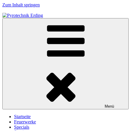
Zum Inhalt springen
Pyrotechnik Erding
Wir gestalten individuell für Sie Ihr persönliches Highlight
Menü
Startseite
Feuerwerke
Specials